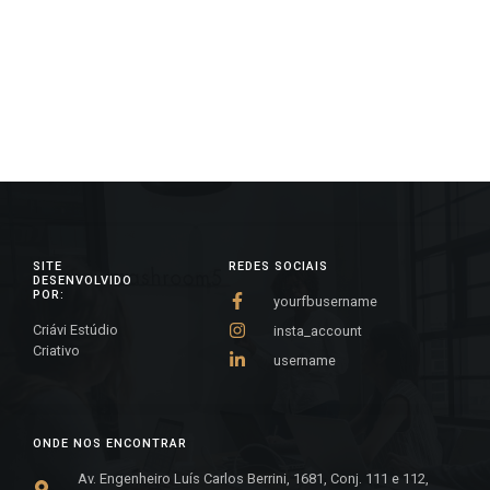
can determine what customers and/or products
are the most profitable.
SITE
REDES SOCIAIS
DESENVOLVIDO
POR:
yourfbusername
Criávi Estúdio
insta_account
Criativo
username
ONDE NOS ENCONTRAR
Av. Engenheiro Luís Carlos Berrini, 1681, Conj. 111 e 112,