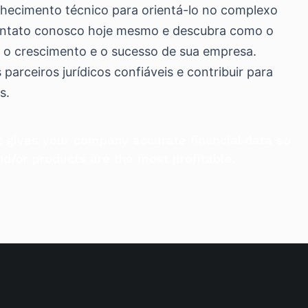
nhecimento técnico para orientá-lo no complexo
contato conosco hoje mesmo e descubra como o
r o crescimento e o sucesso de sua empresa.
arceiros jurídicos confiáveis e contribuir para
s.
 gives your company accurate financial data so
/or products are the most profitable.